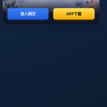
关于我们
华体会🏆【丹提推荐】
www.hthsports.com 是全球知名
的综合娱乐平台，支持网页版登
录和A...