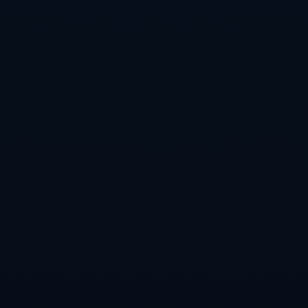
数据中吸取经验。例如，在上一场与利物浦的交锋中，阿森
比赛虽胜，防守漏洞的暴露却为球队未来敲响警钟。
个缩影——胜利与困难总是并存。对阿森纳来说，及时总结
上完美句号。
t