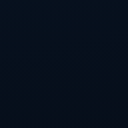
2026-08-08