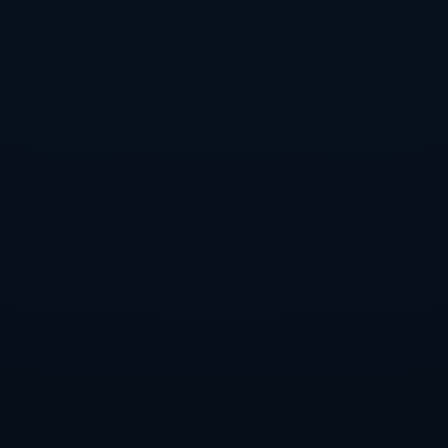
与版本环境的契合度
。他擅长灵活游走与控场，尤其是在高
，为己方创造反击机会。同时，空空儿拥有多样化的打法风
在对局中发挥显著作用。
空儿的强势主要体现在中期，通过巧妙利用位移技能与控
排，并创造以一敌多的生存空间。”这代表着空空儿不仅
。
现都亮点十足。从后羿的数据来看，他的
稳定性与普适性
极
而出。这种差异也使得他们更适合在不同阵容与场景中发挥
地制定战略。在当前版本中，无论是依赖高额输出的后羿，
现潜力。