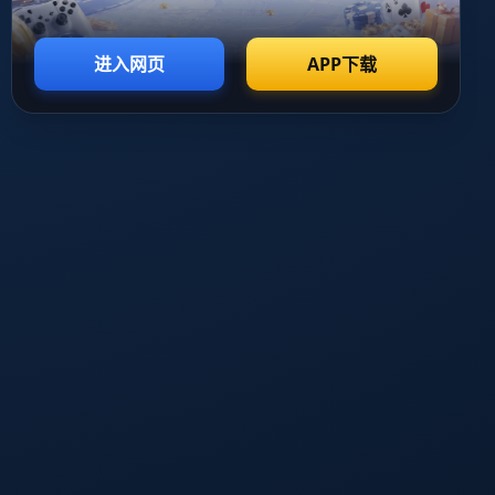
关于我们
华体会🏆【丹提推荐】
www.hthsports.com 是全球知名
的综合娱乐平台，支持网页版登
录和A...