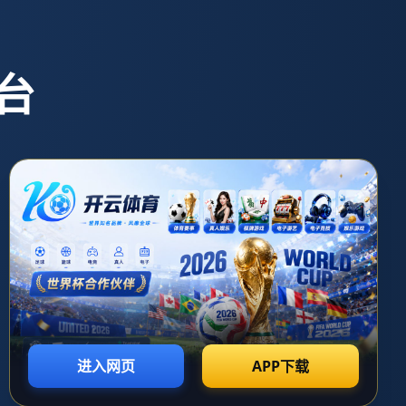
0311-5952340
立即咨询