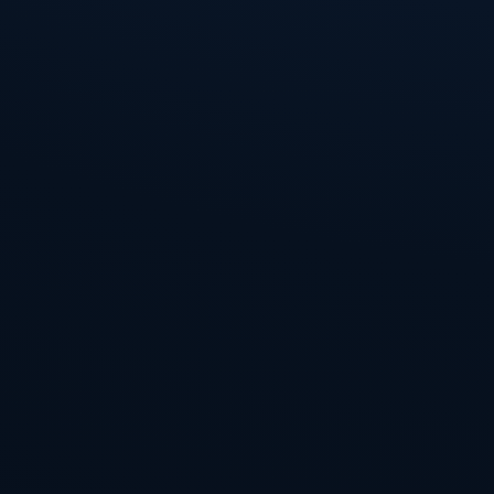
究其原因，后羿拥有操作门槛较低、适合新手
输出能力与灵活的大招判定区域，使他成为团
选择后羿后能够轻松应对后期团战中的压力，利
团队增添胜率筹码。
值得注意的是，后羿的强势表现并非没有弱点
因此合理排兵布阵、搭配辅助保护后羿，成为
空空儿：胜率巅峰的背后秘密
空空儿这个英雄可能稍显冷门，但近期的表现