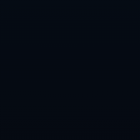
关于我们
华体会🏆【丹提推荐】www.hthsports.com 是全球知名的
综合娱乐平台，支持网页版登录和A...
联系我们
海南省省直辖县级行政区划乐东黎族自治县利国镇