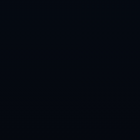
0311-5952340
admin@alt-cn-hthapp.com
栏目导航
关于我们
服务介绍
团队介绍
新闻资讯
联系我们