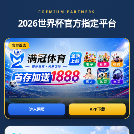
海南省省直辖县级行政区划乐东黎族自治县利国镇
0311-5952340
新闻资讯
网站首页
新闻资讯