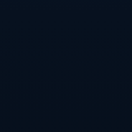
Facebook
Twitter
Linkedin
Pinterest
分享:
上一篇
波格丹诺维奇三分精准爆发 正负值+20全场
领跑
下一篇
小度幻境单杀海月，ES零换二击溃轩染
需求表单