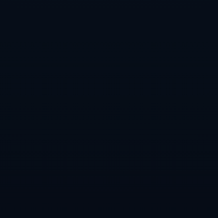
栏目导航
关于我们
服务介绍
团队介绍
新闻资讯
联系我们