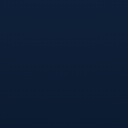
切尔西不仅在技战术上占优，其心理上的良好氛围同样不可
忽视。取得多次对热刺的胜利，往往意味着球队在比赛心理
上已经占到上风。
这种心理优势
帮助切尔西球员在赛场上具
备更强的信心和韧性，面对热刺时显示出更大的决心与果
敢。此外，团队内部良好的协作与积极的比赛精神也助力球
队在紧张对抗中保持团队的凝聚力和战斗力。
案例分析：一次经典对决
在某场经典比赛中，切尔西与热刺的交锋完美印证了上述策
略。比赛中，切尔西稳固防守并高速反击，最终以一粒关键
进球将比赛终结。在这场比赛中，切尔西不仅成功遏制了热
刺的进攻，还抓住对方防守漏洞在最后阶段锁定胜局。这种
精准的战术执行再次体现了切尔西
在对抗热刺中的成熟表
现
。