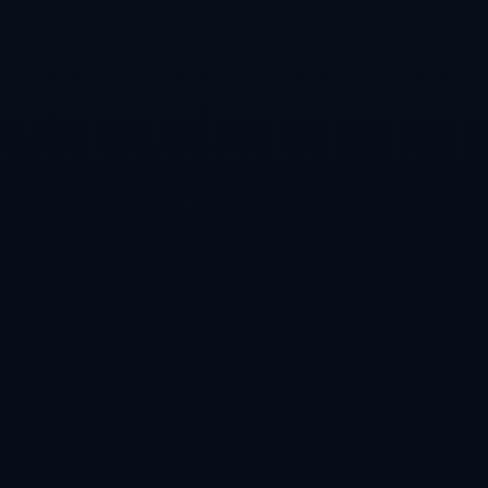
栏目导航
关于我们
服务介绍
团队介绍