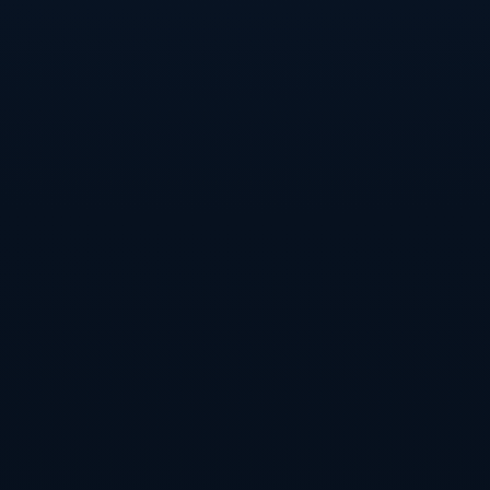
最终，在波士顿凯尔特人和纽约尼克斯这场历史长河中，诸
如杰伦·布朗这样的新鲜血液接棒续写经典。这不仅仅是两队
间的一场比赛，更是两座篮球重镇一次文化象征的碰撞与传
承。
Facebook
Twitter
Linkedin
Pinterest
分享:
上一篇
加时绝杀！巴萨三杀皇马再夺国王杯霸主荣
耀
下一篇
水中慢跑：不伤膝盖又高效瘦身的运动新宠