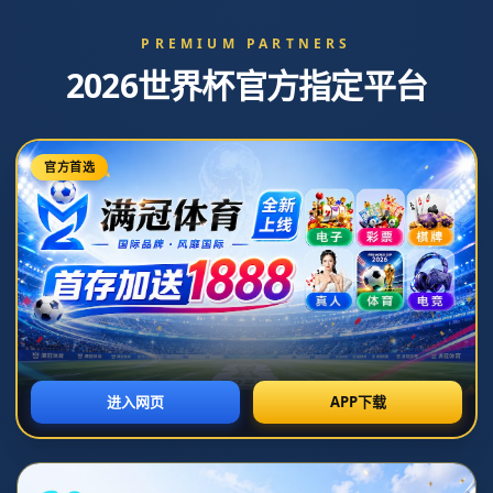
海南省省直辖县级行政区划乐东黎族自治县利国镇
0311-5952340
新闻资讯
网站首页
新闻资讯