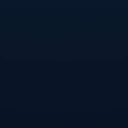
结合历史与现实的复仇战
从另一个角度来看，杰伦·布朗的这种期待并非空谈。2023
年的一场比赛中，布朗单场砍下30分并率队击败尼克斯，这
就是他用实际行动复现这段恩怨局的一个缩影。当
波士顿与
纽约这样的球队相遇，球迷不仅在看一场普通的对决，还在
见证历史长河中的一部分重新燃烧。
一位球迷这样评价布朗：“他敬重历史，却又毫不拘泥于历
史。另一个时代的波士顿纽约对决因他而焕发出新的活力。”
新时代的波士顿纽约竞争核心
现在的NBA，无论是市场化运作还是球迷心理期待，都推动
着这样的经典对决成为一种集体记忆。对波士顿和纽约的球
迷来说，每一次两队交战都像是一场盛宴，而杰伦·布朗则成
为了这场盛宴的主要角色之一。