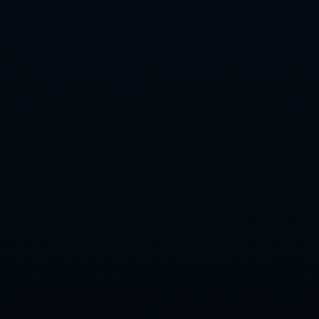
0311-5952340
admin@alt-cn-hthapp.com
栏目导航
关于我们
服务介绍
团队介绍
新闻资讯
联系我们