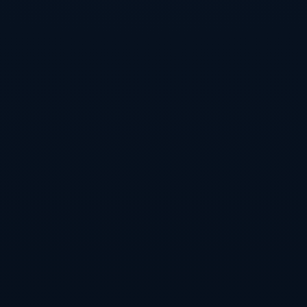
上一篇
东契奇持球突破中距离命中完成2+1
下一篇
梦溪少司缘遭苏烈强推，中塔下皖皖曜果断
收割一血
需求表单