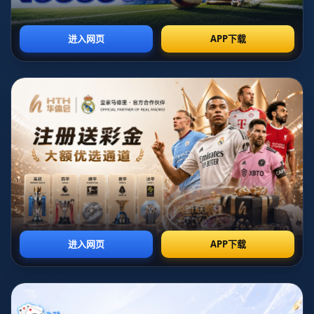
什么启示？
比赛回顾：精彩对决与技术差距
在比赛中，中国男排延续了其一贯的坚韧风格，但面对整体
配合默契、技术精细的日本男排，还是暴露出了一些弱点。
双方争夺激烈，从开局到中盘阶段，中国队一直试图通过快
速反击及稳健进攻缩小比分差距。然而，日本队靠高效的防
守和精准进攻，始终掌控着节奏。尤其在关键阶段，日本男
排的
战术多样性
和场上应变能力成为制胜法宝。
中国男排尽管在网前拦网环节表现可圈可点，
单局拦网得分
率明显提升
，但在快速进攻和防守反应的衔接上出现了漏
洞。例如，在对手快攻时的追击环节，中国队未能及时调整
站位，导致几次失误累积成为整场比赛的分差。
中国男排的挑战与提升空间