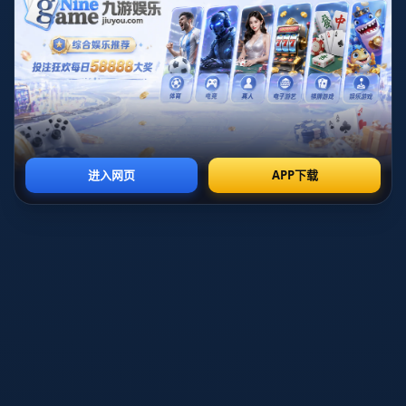
与日本队相比，中国队目前面临的核心挑战之一便是局部进
攻的效率问题。比赛中，中国男排的进攻方式大多依赖主力
得分选手，可惜在个别关键时刻显得较为单一，对手能够快
速捕捉并加以防御。比如，中国队的主攻表现虽然亮眼，但
二传手在组织、分配球方面稍显不足，这导致进攻线路容易
被对方预判。
此外，中国男排的体能表现也需要提升。从第三局开始，由
于多次长时间的对抗消耗，队员的爆发力逐渐下降，这让日
本队在后续的比赛中牢牢掌握优势。体能储备不足加之心理
压力影响，使得中国队在决胜局难以发挥正常水平。
日本男排的优势值得借鉴
这一战中，作为赛场对手的日本男排展现了多方面的优势：