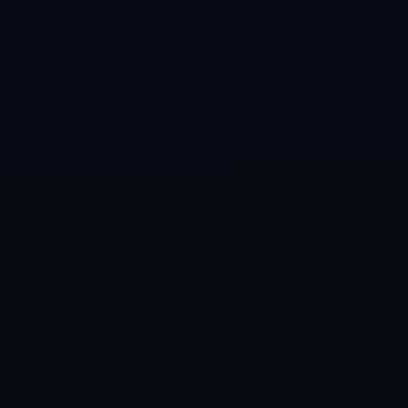
2026-08-08
西媒：弗洛伦蒂诺关注恩佐 视他为克罗
斯接班人
2026-08-08
短道速滑裁判曲励： 希望裁判员梯队建
设得更好
2026-08-08