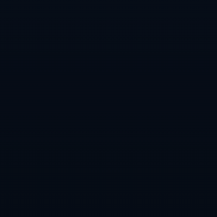
服务介绍
团队介绍
新闻资讯
联系我们
热门新闻
世界杯下注平台优缺点分析：全面对比
2026-08-08
世界杯投注入口经典案例与数据分析