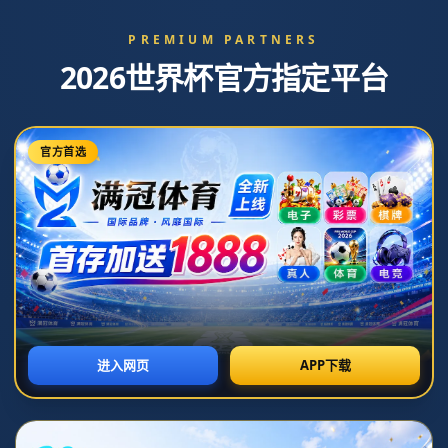
海南省省直辖县级行政区划乐东黎族自治县利国镇
0311-5952340
新闻资讯
网站首页
新闻资讯