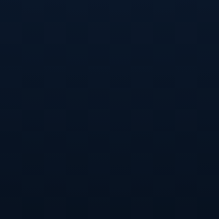
换问题导致的。而波尔津吉斯也意识到，更精确的走位与交
叉配合可以显著降低失误率，在提升效率的同时让比赛走向
更有利的方向。
波尔津吉斯赋予信心：下一轮值得期待
比赛的核心成果不仅是场上的一场胜利，也在于调整后的团
队能够走得更远。杜绝局限，在不断突破与学习中成长，是
波尔津吉斯一直秉持的信念。从个人状态到团队协同，他展
现了成为一支冠军级球队领袖所必需的责任感。
看到波尔津吉斯这样的积极态度，球迷们自然对接下来的比
赛充满了期待。不仅是个人表现的持续突破，更是团队整体
实力的全方位提升，这将是球队争夺下一轮胜利的关键。
相信波尔津吉斯及其团队未来将带给我们更多精彩瞬间。用
优化战术与强大信心武装，自然会创造属于他们的辉煌。