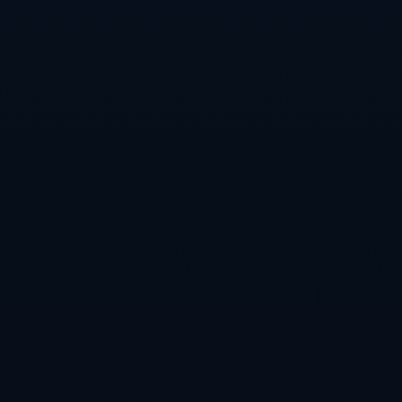
关于我们
华体会🏆【丹提推荐】www.hthsports.com 是全
球知名的综合娱乐平台，支持网页版登录和A...