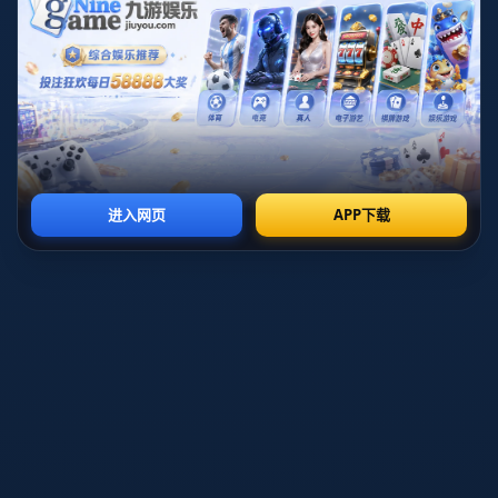
让我们回顾一个关键场景：在首轮第二场比赛中，球队在第
四节最后五分钟决定性阶段曾错失多个关键投篮机会。波尔
津吉斯在三分线外接球后没有得到更多掩护空间，这使得防
守方能轻松限制他的投篮，被迫选择传球。总结这一局面，
波尔津吉斯赛后指出，“这段时间我们没能找到彼此之间的最
佳合作节奏，攻防转换过于仓促，导致了一些失误。”