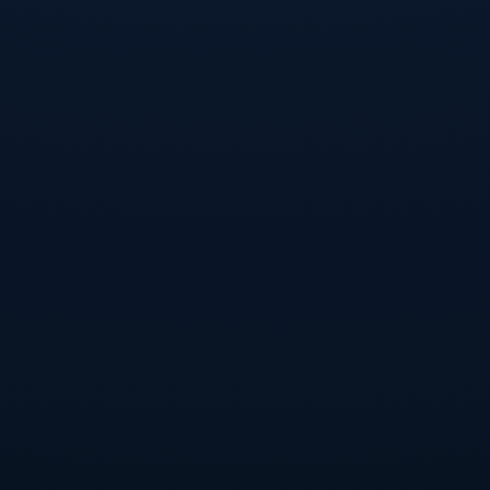
法提供的。
事实上，影院不仅填补了距离赛场的遗憾，同时也解决了家
庭独自观赛的孤单。球迷们在影院内彼此互动，一起为支持
的球队欢呼，与陌生人也能因共同的爱好而产生连接。这种
篮球与社交的结合模式令人耳目一新，也让这次创新尝试颇
具意义。
NBA总决赛观赛活动或成未来趋势
随着国内体育迷的观赛期待愈发高涨，通过影院观赛的模式
有望成为一种全新趋势。在体育赛事观赛领域，体验感已经
成为球迷评价的重要因素。通过总台这样创新性的尝试，我
们或许可以预见，未来将会有越来越多的热门赛事转战影
院。
与此同时，这种赛事观赛商业模式也有望催生更多相关衍生