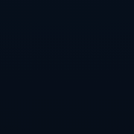
关于我们
华体会🏆【丹提推荐】www.hthsports.com 是全
球知名的综合娱乐平台，支持网页版登录和A...