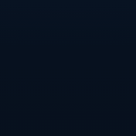
服务，比如定制场次、区域调控、球迷互动活动等，为赛事
转播行业打开全新的市场空间。
让总台的专业技术和影院的沉浸体验相结合，这次NBA总决
赛观赛活动既体现了对用户需求的深刻洞察，又标志了体育
行业迈入体验式娱乐的新纪元。
Facebook
Twitter
Linkedin
Pinterest
分享:
上一篇
狄龙低位强硬顶防 詹姆斯激烈对抗出界失
误
下一篇