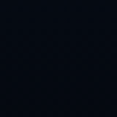
华体会🏆【丹提推荐】www.hthsports.com 是全球知名的
综合娱乐平台，支持网页版登录和A...
联系我们
海南省省直辖县级行政区划乐东黎族自治县利国镇
0311-5952340
admin@alt-cn-hthapp.com
栏目导航