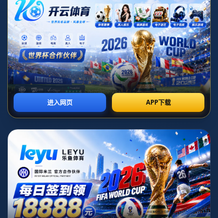
BY
ADMIN
2025-12-07T06:57:42+08:00
中国篮协官宣：李缘张茹潘臻琦增补入
短训营
中国篮协增补三将 内蒙古女篮新星亮相短训营
中国女篮近年来取得了一系列令人瞩目的成绩，而这一切离
不开中国篮协对于人才梯队建设的重视。近日，中国篮协宣
布增补内蒙古女篮的三位运动员李缘、张茹和潘臻琦加入国
家女篮短训营，这一决定无疑将为队伍注入新的活力。在这
个过程中，不仅凸显了篮协对年轻球员的培养战略，也让更
多关注中国篮球未来的人看到了希望。