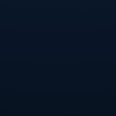
未来可期 年轻球员重任在肩
随着国内篮球联赛竞争氛围的加剧，以及国际赛场对手实力
的持续增强，中国女篮肩上的压力也与日俱增。而类似增补
李缘、张茹和潘臻琦这样的举措，既是在夯实基础，也是在
为未来做准备。这些有潜力的年轻球员加入训练营，将为中
国女篮的长远发展注入一股清新的力量。
国家队短训营不仅仅是个人技术的试炼场，更是团队协作和
意志磨练的熔炉。期待这些新星能够在未来闪耀，为中国女
篮书写新的篇章。
Facebook
Twitter
Linkedin
Pinterest
分享: