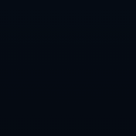
布劳恩高抛绝妙助攻 戈登腾空背扣炸裂
全场
2026-08-09
关于我们
华体会🏆【丹提推荐】www.hthsports.com 是全球知名的
综合娱乐平台，支持网页版登录和A...