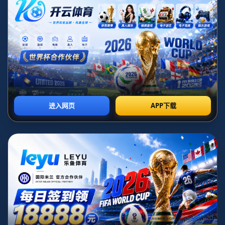
BY
ADMIN
2025-12-15T07:00:06+08:00
昌雅妮陈艺文双人三米板跳水世界杯决
赛夺冠
昌雅妮陈艺文斩获女子双人三米板冠军的背后故事
在刚刚结束的跳水世界杯总决赛中，中国跳水队再次展现了
强大的实力。昌雅妮与陈艺文配合默契，稳定发挥，在女子
双人三米板项目中夺得冠军，为中国队赢得喝彩。这一荣耀
不仅见证了两位运动员的坚持与努力，也彰显了中国跳水的
领先地位。
两人的默契配合是制胜关键