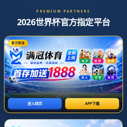
海南省省直辖县级行政区划乐东黎族自治县利国镇
0311-5952340
新闻资讯
网站首页
新闻资讯