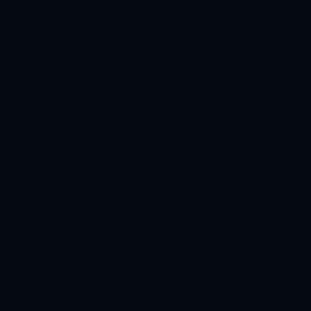
关于我们
华体会🏆【丹提推荐】www.hthsports.com 是全球知名的
综合娱乐平台，支持网页版登录和A...
联系我们
海南省省直辖县级行政区划乐东黎族自治县利国镇