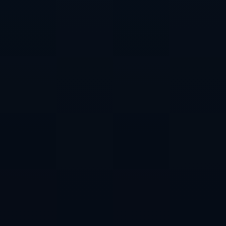
栏目导航
关于我们
服务介绍
团队介绍
新闻资讯
联系我们
热门新闻
德甲劲旅对决：凯恩停赛，拜仁绝平莱比