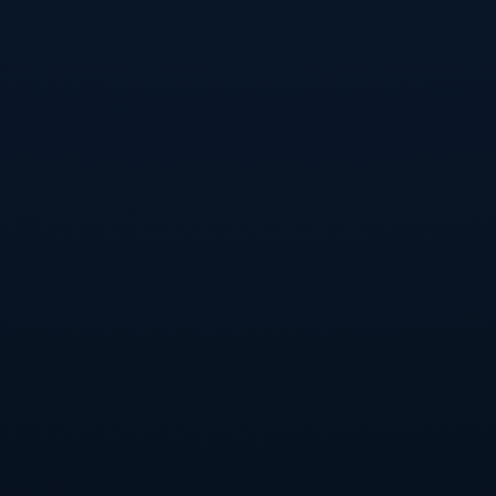
从过去到未来的传承与创新
昌雅妮、陈艺文的表现不仅让我们看到了中国跳水新生代逐
渐挑起大梁，也让我们再度感受到传承的力量。
从郭晶晶、
吴敏霞等老一辈英雄的传奇，到新生代选手不断突破的如
今，中国跳水始终在稳步前行。
然而，跳水世界杯的胜利只是一个阶段性成果。未来，这支
团队还将瞄准更高目标，例如奥运会金牌的卫冕。通过不断
的创新与突破，期待她们继续将中国跳水的辉煌写入历史。
昌雅妮与陈艺文的成功，见证了努力与天赋的结合。她们以
行动告诉我们，任何伟大成就都离不开默契配合、不断成长
以及团队的协作支持。
Facebook
Twitter
Linkedin
Pinterest
分享: