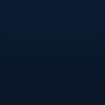
赛技术分析，在关键动作“翻腾式”环节中，她们的同步评分
高达9.8分，创下了本场比赛的最高纪录。这足以证明，当面
对压力时，经验和专注力成为了她们的坚实后盾。
中国跳水队长期领先的根基
昌雅妮与陈艺文的胜利，充分展现了中国跳水队深厚的实力
积累。从娴熟的技术到背后的教练团队，中国跳水事业常年
位列世界前列，这不仅是个人能力的体现，更离不开中国在
跳水领域的整体布局。从专业化的训练体系，到一流的设施
设备，中国跳水始终保持高标准。
例如，陈艺文在接受访谈时提到，在备战过程中，团队给予
了技术上的精细指导以及心理上的全面支持，使她能够在短
时间内调整到最佳状态。这种系统化的培养理念也是让中国
跳水屹立于世界之巅的重要因素。