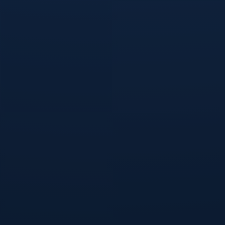
强敌环伺下的冷静发挥
在比赛过程中，昌雅妮与陈艺文不仅面对强大的国际选手挑
战，还要克服心理上的压力。例如，来自欧美国家的选手在
力量与稳定性方面表现良好，而亚洲对手则展现了极高的技
术水平。然而，无论对手的强劲表现或是比赛现场的紧张氛
围，她们始终保持冷静，不被外界干扰。
这一冠军的背后，其实还有更多的数据支撑。例如，根据比