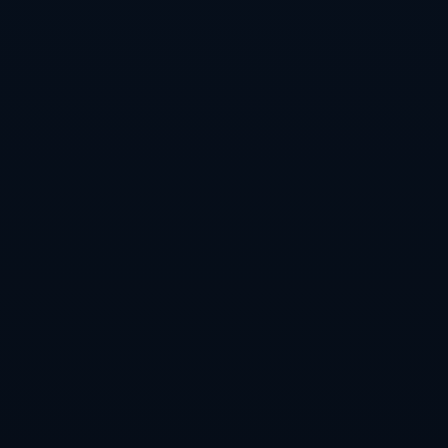
关于我们
华体会🏆【丹提推荐】www.hthsports.com 是全
球知名的综合娱乐平台，支持网页版登录和A...