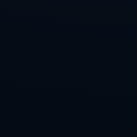
上一篇
安东尼边路绝杀助队逆转西甲5连胜！
需求表单