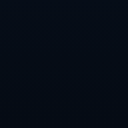
下一篇
HLE 2-1力克KT：Zeus贾克斯达成千杀
里程碑助队首胜