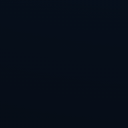
分享:
Facebook
Twitter
Linkedin
Pinteres