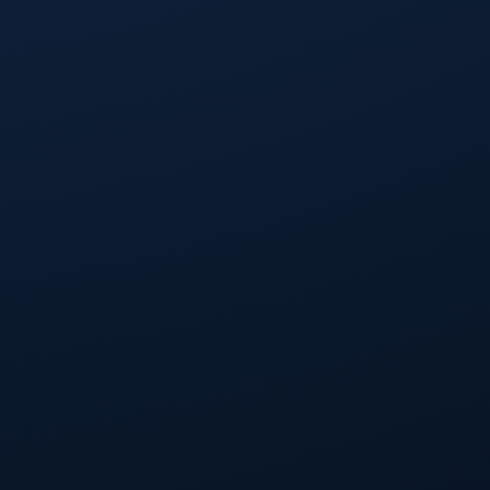
栏目导航
关于我们
服务介绍
团队介绍
新闻资讯
联系我们
热门新闻