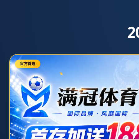
海南省省直辖县级行政区划乐东黎族自治
网站
联系