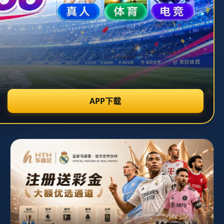
网站首页
新闻资讯
勇夺挑战赛第六冠