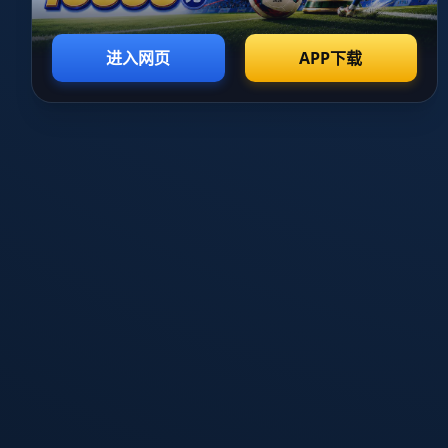
吴易昺挑战赛再创辉煌，问鼎第六冠
吴易昺，这个在国际网坛声名鹊起的中国选手
中，
他凭借卓越的技术与顽强的拼搏精神，豪
代选手指明前进方向。
突破重围，吴易昺如何斩获第六冠？
挑战赛不同于普通赛事，其赛场上汇聚了大量
了卓越的心理素质与技术储备。从首轮比赛到
球优势
。
此次赛事的决赛，尤其成为全场焦点。吴易昺
程中，吴易昺在第二盘抢七局中体现了绝佳的
固了他在国际网坛中的地位，也赢得了业内人