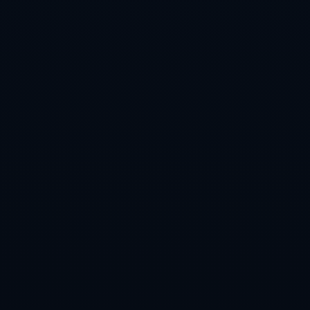
关于我们
华体会🏆【丹提推荐】www.hthsports.com 是全
球知名的综合娱乐平台，支持网页版登录和A...