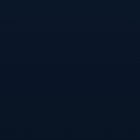
这种角色转变在一定程度上回应了社会关于“青训和校园脱
节”的质疑 将职业竞技体系的经验适度引导到校园端，同时
又尊重学校教育规律，强调“以学生全面发展为本”。可以
说，媒体友谊赛只是表层的“看得见”，而真正值得关注的是
背后正在形成的纵向贯通 青少年培训 校园联赛 区域选拔的
结构性改变。
媒体深度参与对青少年足球话语的重塑
在公众印象中，足球话题往往与成人职业联赛成绩、转会风
波、赛场争议等紧紧捆绑，青少年层面的努力容易被忽视。
通过在重庆举行媒体友谊赛，中国足协有意引导媒体在议题
设置上向校园和青训转移重心。一位参与比赛的资深体育记
者就提到 过去报道多集中在结果导向，而本次实地走访校园
后，自己开始更关注“孩子们为什么愿意在烈日下坚持训练”