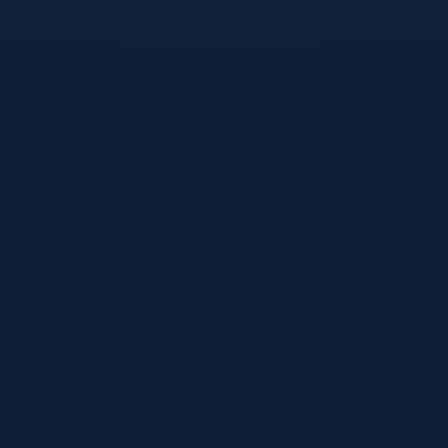
征意味的选择。一方面，重庆拥有浓厚的足球土壤和热情球
迷群体，从职业联赛到民间草根赛事，从城市主体育场到社
区笼式球场，“爱踢球”“敢拼抢”几乎成为当地青年身上的共同
标签；重庆在推进校园体育、丰富课后服务方面已有较为扎
实的基础，为“足球进校园”提供了良好的落地环境。
在多个承办学校里，可以看到标志清晰的校园球场、相对完
善的青少年梯队，以及常态化的课余训练安排。部分学校还
探索出“校园联赛 长期训练 多元评价”的校本模式，使足球不
再是少数特长生的专属，而真正融入了日常体育课堂和社团
生活。活动期间，媒体朋友走进这些校园，不仅观摩训练，
还与学生、教练、校长座谈，深度了解“从无到有、从弱到
强”的校园足球发展历程，从中提炼出大量鲜活的故事素材。
“足球进校园”活动的核心不止是踢球