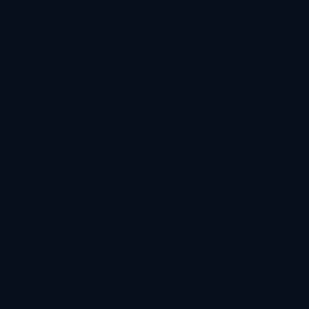
重庆媒体在报道这所小学时，并未着墨于“夺冠”或“成绩”，而
是通过孩子们稚气的笑脸、泥土沾满球鞋的特写，呈现一种
由足球激发的生命力回归。这种报道路径很典型 地方校园案
例 现场采访 深描人物 观点内嵌，为“足球进校园”的社会价值
提供了极具说服力的注脚，也进一步证明了媒体友谊赛与校
园探访的组合，本质上是在搭建一个长期讲述青少年足球故
事的公共舞台。
多方协同下的未来图景
从重庆这次中国足协媒体友谊赛暨“足球进校园”活动可以看
出，校园足球的高质量发展离不开多方主体的协同发力。政
府部门提供制度支撑与经费保障，中国足协与地方足协负责
专业指导与竞赛体系搭建，学校在课程设计与育人理念上不
断创新，企业和社会组织通过赞助和公益项目注入资源，而
媒体则承担着记录者与监督者的双重角色。在这样的生态
中，校园足球不再是某一方的“单兵作战”，而是演变为一种