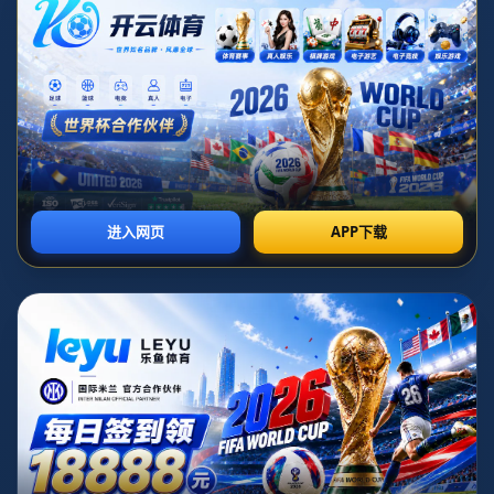
BY
ADMIN
2026-03-06T05:30:30+08:00
中国足协媒体友谊赛暨“足球进校园”活
动在重庆举行
中国足协媒体友谊赛暨“足球进校园”活动在重庆举行的多重
意义
在山城重庆，一场别开生面的足球盛会悄然拉开帷幕：中国
足协媒体友谊赛暨“足球进校园”活动集中举行。相较于聚光
灯下的职业联赛，这样一项看似“小而美”的活动，却在青少
年体育、校园文化建设以及城市体育名片打造方面释放出层
层涟漪。尤其是在当前中国大力推进校园足球、加快体育强