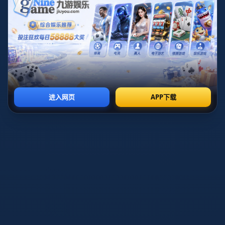
媒体友谊赛的独特价值
传统意义上的足球比赛，更多聚焦于竞技层面的胜负，而本
次由中国足协牵头的媒体友谊赛，则在“竞赛”之外承载了更
丰富的内涵。参与者包括中央及地方主流媒体记者、新媒体
平台内容创作者以及重庆本地体育自媒体，他们不仅是信息
的记录者，更是舆论场的塑造者。通过邀请媒体人亲自上
场，中国足协意在用“参与感”代替“旁观感”，让报道者先成为
体验者，再成为传播者。实践证明，这种方式大幅提升了传
播内容的真实感和说服力，使“足球进校园”的理念不再停留
于政策文件，而是以故事、影像和细节的形式，进入公众视
野。