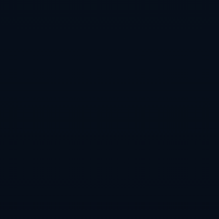
长期可持续的社会协同工程。
可以预见，随着类似活动在更多城市落地，中国校园足球将
逐步形成一条更完整的成长路径 从孩子第一次在校园草地上
触球，到参加校内外正式比赛，再到进入市级乃至国家级青
训体系，每一个阶段都有规范的赛事、专业的指导以及充分
的社会关注。重庆作为此次活动的主办地，以其独特的城市
气质和扎实的校园基础，为这一路径提供了一个颇具示范意
义的样本。当足球的精神真正深入校园日常，当媒体以更具
温度的视角持续讲述这些变化，中国青少年足球的未来，或
许就已经在这样一场场看似普通的友谊赛和校园活动中悄然
生长。
Facebook
Twitter
Linkedin
Pinterest
分享: