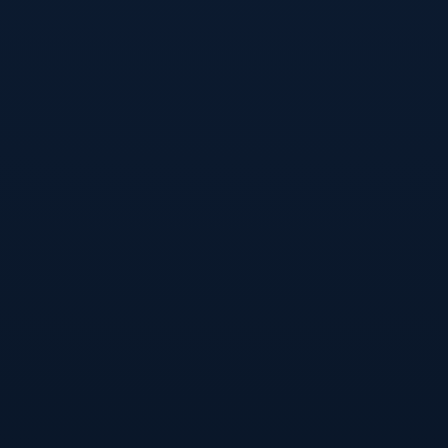
文化而增强。这一实例表明，“足球进校园”带来的不仅是体
能变化，更是在潜移默化中完善学生的社会性和情绪管理能
力。
中国足协在校园场景中的角色转变
值得关注的是，中国足协在这次重庆活动中，不再仅仅扮演
赛事组织方，而是以一种“服务平台”和“资源连接器”的姿态出
现。其一，足协联合教育部门，为当地校园提供赛事规程示
范、教学大纲建议及裁判培训机会，确保从县区到市级的青
少年赛事可以按照较为统一、规范的标准运行；其二，通过
媒体友谊赛拉通“足协 学校 媒体 企业”多方资源，让校园足球
在资金、器材、教练培训乃至后续升学通道上，拥有更广阔
的支撑网络；其三，在活动中重点展示了青训数据管理、数
字化教学资源平台等新工具，推动校园足球向精细化管理发
展。