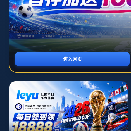
BY
ADMIN
2026-03-07T05:30:35+08:00
致敬！27岁美国队