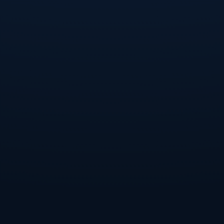
人预料到接下来会发生什么。带病上阵，按大多数人的预
表现。然而短短几十分钟内，他用两次近乎完美的处理，改
定会被反复提起)。
变化：先用跑位撕开防线的空档，然后用冷静的终结将战术
干，而是对时机的精准把控。第二粒进球，也就是那粒绝
降、对抗频繁的情况下，他依然选择前插，依然在最后关头
推动着向前。
过是“替补出场打进两球，贡献关键绝杀”这样的统计，而
加速、每一次咬牙坚持，才是更值得铭记的画面。
，并不是对所有“带伤带病出战”的简单歌颂。现代体育科学
，很多天赋被过早耗损的球员，都是这样被“硬撑”毁掉