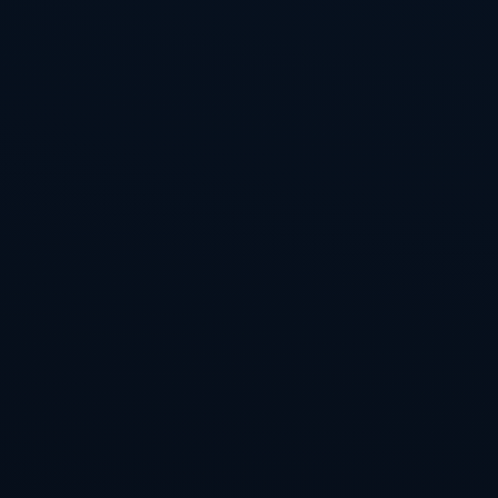
那么，为什么在这一场景下，人们反而选择为他
个在充分医疗评估基础上的决定，是球队、教练
险的鲁莽举动。
从场上细节可以看出，他并没有一味无脑拼抢
的体能集中在最关键的进攻回合上。这是成熟
一个动态平衡点。
当我们说“致敬！27岁美国队长带病拯救米兰
理性判断的职业素养。