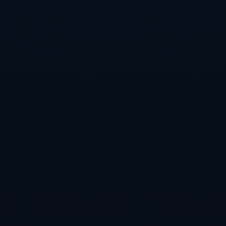
言，“英雄时刻”并不陌生。从马尔蒂尼到卡卡，再到伊
今，当“美国队长”在球队陷入被动时完成逆转，球迷们的
悉气质的再一次认同——关键时刻，总有人站出来。