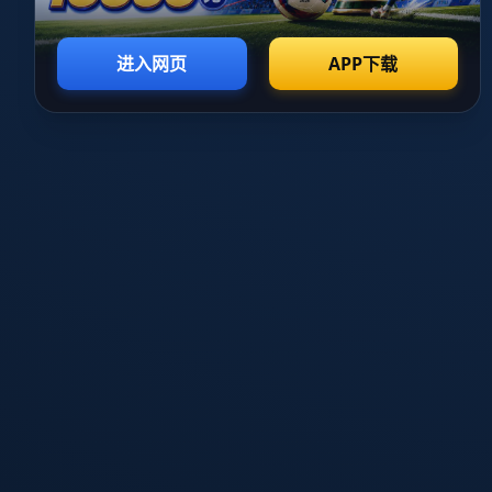
+绝杀 2天前高烧39
致敬逆行者 27岁美国队长与米兰的双向奔赴
在瞬息万变的足坛，进球、转会和数据每天都
那些“明知身体在透支，却依然选择站出来”的
杀——27岁的“美国队长”用一场带病上阵的
不仅是一场比赛的起伏，更像是一堂关于职业
从质疑到信任 美国队长在米兰的蜕变
当这位被球迷称为“美国队长”的球员今夏来到
的灵光一现，也有人对他的伤病史心存疑虑。2
出代表作的阶段。加盟之初，所谓“流量球员”“
美市场布局的一环。
足球场从来不会取悦标签。随着赛季推进，他
合，让看台上的嘘声逐渐转化为掌声。尤其是