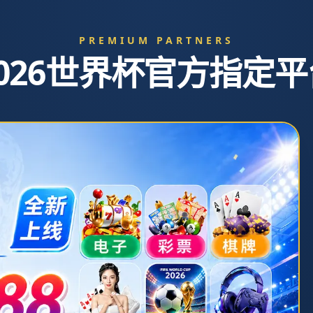
县利国镇
首页
关于我们
服务介绍
团队介绍
新闻资讯
我们
新闻资讯