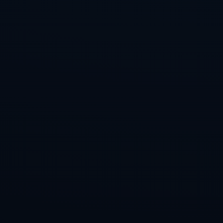
在后伊布时代的米兰，更衣室的话语权正在重
标。这位27岁的边路核心，用一场带病绝杀的
只是战术执行者，更是精神层面的引领者之一
从长远来看，这种“愿意为球队承压、肯在逆境
调整、阵容可以更迭，但精神一旦被树立，便
传导。