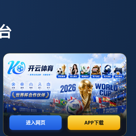
0311-5952340
立即咨询