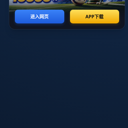
人
当西班牙媒体抛出“弗洛伦蒂诺关注恩佐 视他
奇：在克罗斯已经进入职业生涯后段、皇马准
名字再次被推到聚光灯下。对于习惯了“银河战
于皇马未来中场风格走向的一次重要信号——
“克罗斯接班人”标签的真正含义。