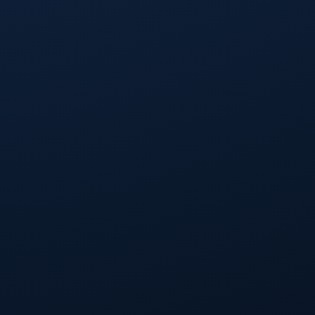
栏目导航
关于我们
服务介绍
团队介绍
新闻资讯
联系我们
热门新闻