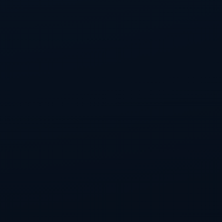
世界杯外围入口使用注册
方法全解析
2026-08-09