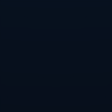
能够在中后场接球后完成安全而有推进性的传递；其二是对
速转移至空档区域；其三是在高压环境下敢于要球、敢于转
在后克罗斯时代迫切需要保留的基因。