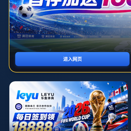
BY
ADMIN
2026-04-10T05:30:27+08:00
西媒：弗洛伦蒂诺关