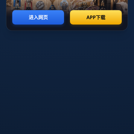
为克罗斯接班人”的消息时，球迷的第一反应往往是惊讶与好
备进行新一轮中场更新的时间节点上，恩佐费尔南德斯这个
舰”操作方式的球迷来说，这不只是一则转会传闻，而是关
他们需要一个既能传控梳理又能覆盖全场的核心，而这正是