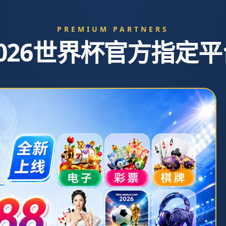
县利国镇
首页
关于我们
服务介绍
团队介绍
新闻资讯
我们
新闻资讯