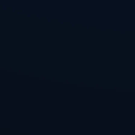
效率 当数据提示一方攻势逐渐占优而盘口调整
趋势判断的窗口
盘口与节奏变化的联动分析
滚球盘口本身也是场上趋势的映射 只是这种映
期间 众多球迷习惯追捧传统强队 使得热门球队
组赛中被对手0比0僵持至60分钟 控球率占优
球一定会在短时间出现 很可能只是市场对强队
节奏结合起来 如果你发现强队在体能上已经出现
么在比分预测时就应当主动“逆向思考” 反过来
制严重 且盘口对追平甚至反超的估计逐步上调
据
案例解析 从半场低节奏到下半场进球潮