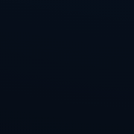
以某届世界杯小组赛为例 一场强队对阵防守型球
和禁区外起脚 xG远低于预期 半场0比0 许多