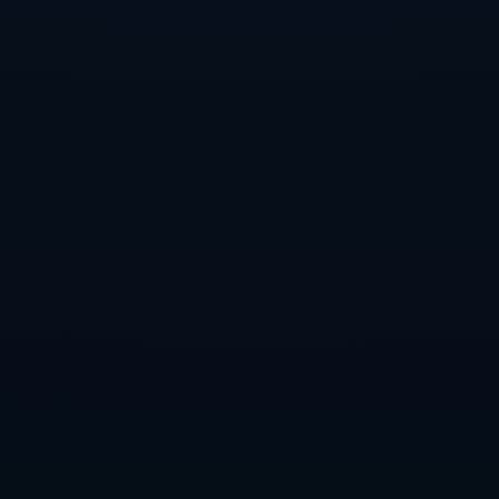
队的较量 上半场强队虽然控球率高达65 但射门多为远射
观众据此认为比赛沉闷 将以小比分收场 但细看会发现 对手在