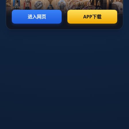
也会关注滚球盘中的实时变化 希望在比分预测中抓住稍纵即
 尤其在节奏凌厉的世界杯赛场上 任何一次伤病换人或战术
球比分预测中尽可能接近理性和科学 就必须建立一套完整的
走