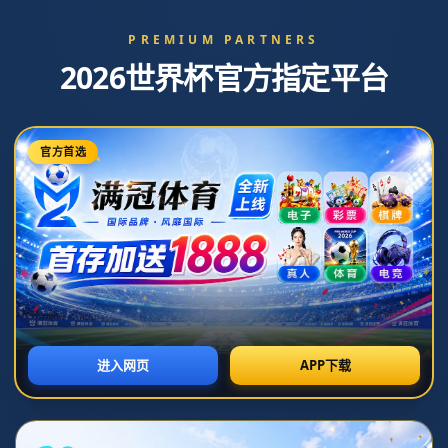
海南省省直辖县级行政区划乐东黎族自治县利国镇
0311-5952340
新闻资讯
网站首页
新闻资讯