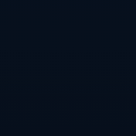
还影响了第二天的工作状态和家庭关系。回头来看，他真正
上瘾的并不只有钱，而是对“扭转局面”的幻想，对“自己读懂
足球”的执念，以及对现实压力的一种短暂逃离。
在这种多重心理机制交织的情境下，理性边界往往变得模
糊。人们一方面会用“只是小玩”“看球更有参与感”来安慰自
己，另一方面又在潜意识里摊大筹码、延长参与时间。当世
界杯结束，赛场灯光熄灭，热议话题降温，真正被留下的，
是账单、疲惫和一段难以启齿的经历。要想在世界杯买球的
浪潮中保持清醒，关键不是完全否定娱乐需求，而是看清这
些心理机制如何在无形中影响决策，从而为自己设定清晰的
底线 —— 包括金钱上的限额，时间上的控制，以及情绪上的
自我觉察。只有理解了世界杯买球背后的心理学逻辑，才有
可能真正做到让热爱停留在热爱，而不是滑向失控的深渊。
Facebook
Twitter
Linkedin
Pinterest
分享: