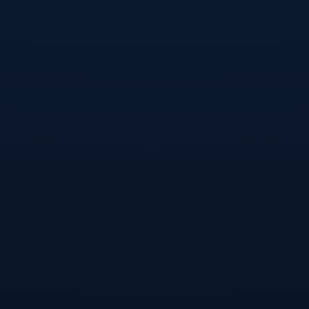
在这一过程中，间歇性强化起到了至关重要的“黏着剂”作
用。心理学中的间歇性强化指的是奖励并不是每次行为后都