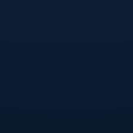
时，这种成功很容易被归因于自己的“实力”；而当预测失
败，人们则倾向于归咎于“黑哨”“爆冷”“临场发挥不好”。这种
单向的自我归因，强化了对自己“读懂比赛”的信念，也在无
形中推动了下一次下注。
与控制错觉并行的，是损失厌恶和“越输越上头”的心理陷
阱。行为经济学指出，人们对损失的痛苦，往往是获得同等
收益时快感的两倍以上。放在世界杯买球中，这种特点表现
得尤为明显：赢一场的快乐很快会被平常化，甚至被当作“应
该的”；而输一场却格外难以接受。为了摆脱这种心理不适，
很多人会采用“加注补亏”“连追几场”的方式试图扭转局面，典
型的心态是“只要下一把赢回来就没事”。这恰恰踩中了赌博
心理中最危险的“沉没成本”陷阱 —— 已经投入的时间和金钱
越多，越难抽身，越想通过继续投入扳回局面，结果越容易
陷入恶性循环。