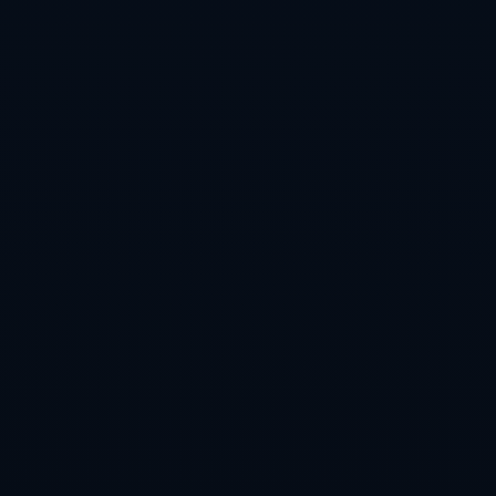
关于我们
华体会🏆【丹提推荐】www.hthsports.com 是全
球知名的综合娱乐平台，支持网页版登录和A...