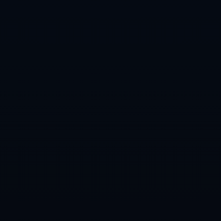
2026-08-10
关于我们
华体会🏆【丹提推荐】www.hthsports.com 是全球知名的
综合娱乐平台，支持网页版登录和A...