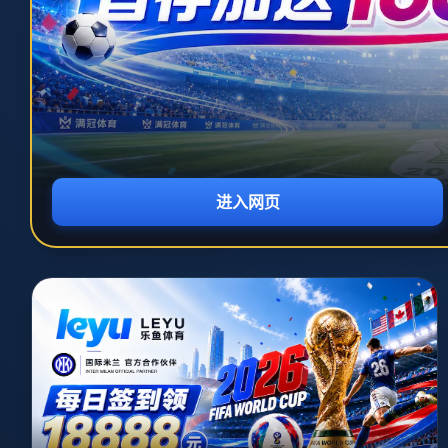
BY
ADMIN
2026-06-26T09:30:16+08:00
最全的世界杯投注入