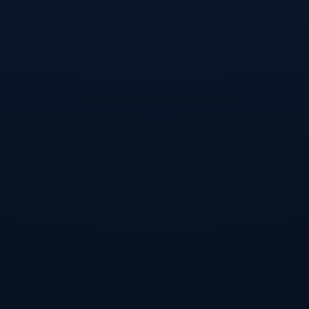
,并不是简单罗列网址清单,而是围绕用户决策链条进行信