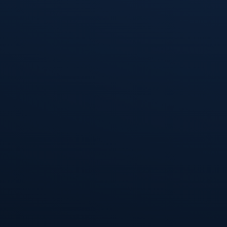
构建信息分享平台的核心理念