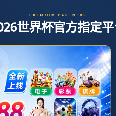
县利国镇
首页
关于我们
服务介绍
团队介绍
新闻资讯
我们
新闻资讯