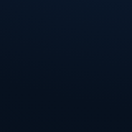
一个真正“最全”的世界杯投注入口信息分享平台