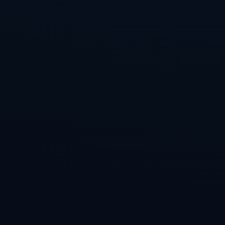
载速度上差异巨大。平台在整理信息时,可以通
合偶尔参与的普通球迷,并重点强调类似“避免在公
安全建议,让新用户也能快速理解。
再者是玩法丰富度。部分入口只提供简单的胜平
时动态盘。一个讲究实用性的分享平台,不会鼓
围,提醒用户结合自身经验与风险承受能力进行选
逐步理解赔率与赛果的关系”这样的引导性提示
信息维度的精细拆解
要支撑起“最全的世界杯投注入口信息分享平台
价,更要有细节维度。例如,在介绍某一入口时,
其一是赔率与水位结构。平台可以通过示例说明
哪一侧更倾向某个结果,并提醒:赔率高并不等
述中,可以用加粗强调“赔率异常波动往往提示内