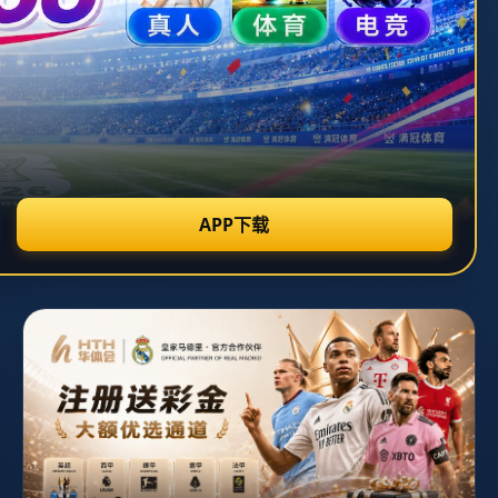
网站首页
新闻资讯
口信息分享平台