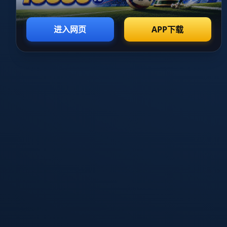
最全的世界杯投注入口信息分享平台深度指南
当世界杯临近时,“怎么买更稳”“去哪儿下单更安
论。信息爆炸时代,入口太多反而让人无所适从
各类渠道特点、风险点与使用方法的世界杯投注
全。本文将围绕这一主题,从平台架构、信息维
整的参考框架。