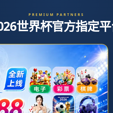
县利国镇
首页
关于我们
服务介绍
团队介绍
新闻资讯
我们
新闻资讯