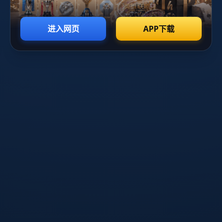
告诉你去哪儿“点几下”，而是在复杂的世界杯信息洪流
盘口和赔率，却忽略了背后更重要的“入口趋势”，包括平
为变化。理解这些趋势，就像站在更高的看台上看球，不仅
，不同平台的世界杯下注入口往往会呈现几类明显变化 一是
按钮，到专题页深层链接，入口是否被“摆在最显眼的位
法分发结构，常见的全场胜平负让球大小球角球等，会根据
分布 三是时间维度上的开放节奏，从预选赛阶段的小规模露
的精准强化 这些因素共同构成了世界杯下注入口趋势的