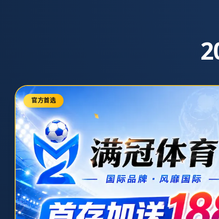
海南省省直辖县级行政区划乐东黎族自治
网站
联系