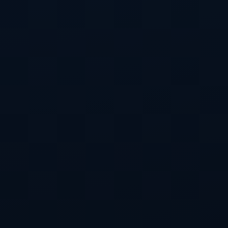
2026-08-07
利物浦夺冠后首轮失利，
英超历史第四例纪录
2026-08-07