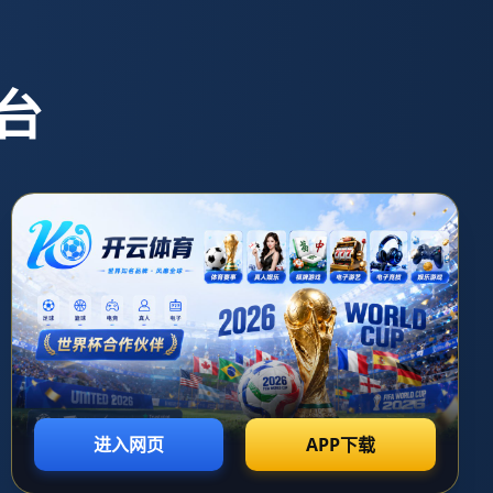
0311-5952340
立即咨询