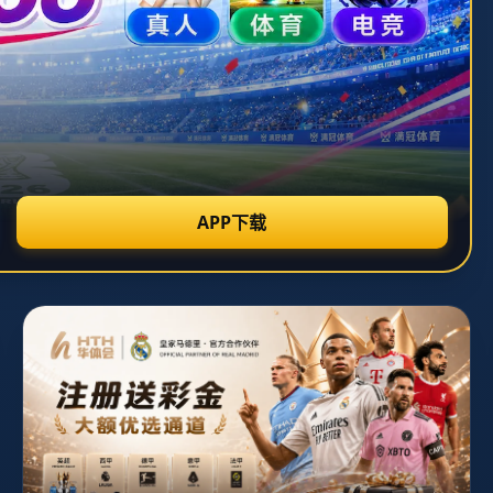
网站首页
新闻资讯
入口趋势分析指南