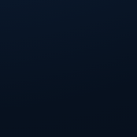
世界杯比分入口专业比分
查询工具
2026-08-07
印尼力克劲敌夺关键三分
国足面临生死考验
2026-08-07
步行者VS雷霆总决赛6月
6日精彩集锦回顾