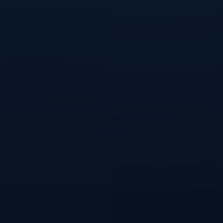
久很久”。
案例分析：偶像的力量与球场的心理战
这样的偶像崇拜现象并非首次出现。在其他体育赛事中，许
多运动员都会模仿他们的偶像动作，无论是篮坛中的乔丹投
篮姿势，还是田径场上的博尔特“闪电”姿势。这不仅仅是一
种对偶像的致敬，也是
一种心理战术
——让对手感受到压力
或传递特定的信息。
如此看来，
梅西与C罗
之间的对决，不仅仅关乎于他们个人
的竞技成就，更是关于他们如何影响球迷、球员以及整个体
育文化。这种影响力让他们的较量成为永恒，而每一个诸如
“siu”的动作，则是在这场史诗般对决中一个个引人入胜的章
节。