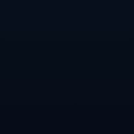
关于我们
华体会🏆【丹提推荐】www.hthsports.com 是全
球知名的综合娱乐平台，支持网页版登录和A...