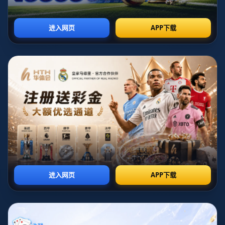
小插曲，更是偶像文化和球场情绪的真实写照。
球场挑衅：狂热粉丝的特别宣言
在这场备受关注的比赛中，梅西正如往常一样展现出惊人的
技艺与睿智，然而在比赛的关键时刻，一位对手在得分后选
择了使用
C罗标志性的“siu”动作
进行庆祝。这一举动并不是
出于对梅西的对抗，而是一位
C罗“死忠”粉丝
早已策划好的特
殊宣言。这名球员表示，他从小便是C罗的忠实粉丝，能够
在偶像最大竞争对手面前重演偶像的经典动作，是他多年以
来的愿望。
情感的传达：偶像对双方的深远影响
这场比赛中的“siu”庆祝虽然是一名球员个人情感的表达，但
同时也反映了偶像如何对球员产生深刻的影响。
偶像的力量
不仅激励球员在场上表现出色，还激发他们在关键时刻通过