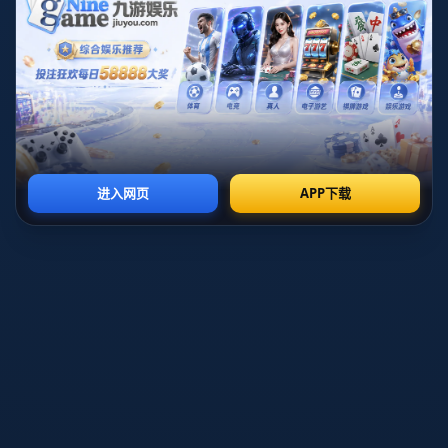
某种形式向偶像致敬。在现代体育中，这样的偶像效应正在
不断扩大，从而影响更多球员的职业生涯和球迷的情感联
系。
梅西与C罗：永恒的偶像对决
梅西与C罗之间的对决已经成为现代足球中不可或缺的一部
分。无论是技术、荣誉还是职业生涯的选择，两人总能被拿
来比较。而这场对决中上演的“siu”庆祝更是象征了两位巨星
在球迷心中巨大的号召力。球场上虽然只有90分钟，但对于
粉丝来说，这是一场跨越时空、超越友谊与对抗的
偶像之
战
。