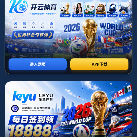
BY
ADMIN
2025-09-14 07:30:05
当着梅西面模仿C罗动作：死忠粉解释
多年等待
当梅西遇上“siu”：球场上的偶像对决与粉丝狂热
每当梅西与C罗的名字出现在同一个对话中，足球世界的氛
围总是充满了无法忽视的紧张与兴奋。在这场球场与情感的
较量中，一位对手在梅西的比赛中上演了C罗标志性的“siu”
庆祝动作，引发了大量讨论和热议。这不仅是一场比赛中的