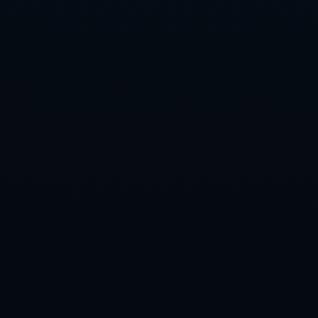
【球鞋特写】莫兰特上脚德鲁大叔配色
JA2豪取26分5助攻
2026-08-10
关于我们
华体会🏆【丹提推荐】www.hthsports.com 是全球知名的
综合娱乐平台，支持网页版登录和A...