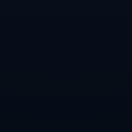
栏目导航
关于我们
服务介绍
团队介绍
新闻资讯
联系我们