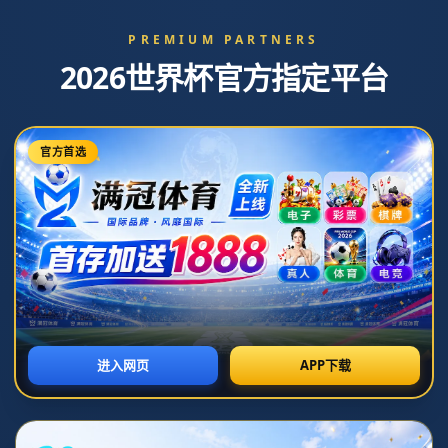
海南省省直辖县级行政区划乐东黎族自治县利国镇
0311-5952340
新闻资讯
网站首页
新闻资讯