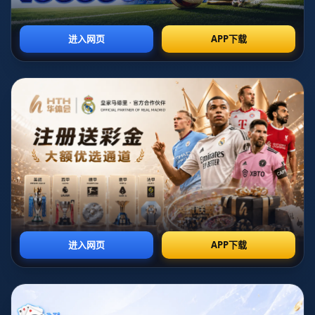
入了强大的能量
，同时也让我们看到中超赛事的更多可能
性。
谭龙凌空斩展现绝佳状态
当比赛进行到关键时刻，谭龙抓住了机会，用一次精准的凌
空斩攻破了武汉三镇门将的防线。这一刻不仅让长春亚泰主
场球迷热血沸腾，更让无数电视机前的观众为之惊叹。
谭龙
的这一脚不仅展现了他卓越的身体协调性，还体现了他对比
赛时机的敏锐捕捉
，堪称本场比赛的高光时刻。从进球的技
术层面来看，无论是接球动作还是完成射门的流畅性，都无
愧于顶级球员的水准。