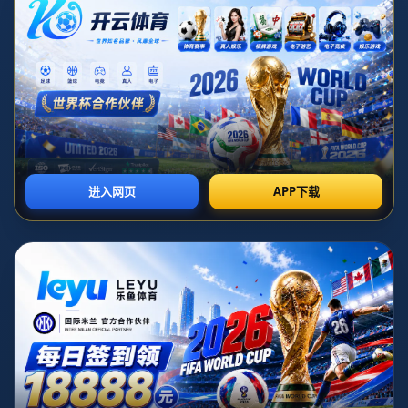
BY
ADMIN
2025-11-10 06:58:47
谭龙凌空惊艳绝平 长春主场战武汉胶
着
谭龙绝技助长春队再显风采
在绿茵场上，总有一些经典瞬间能够让球迷记忆深刻，而这
一次谭龙的凌空斩无疑是其中之一。这场比赛，长春亚泰与
武汉三镇的较量，不仅是一场实力的对决，更是一场充满悬
念与精彩的足球盛宴。
谭龙用他技惊四座的表现，为球队注