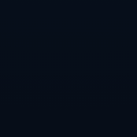
栏目导航
关于我们
服务介绍