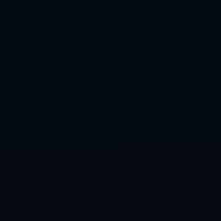
第二届中国青少年足球联赛女子初、高中
年龄段U16组第二阶段比赛结束 16支队伍
晋级下一阶段
2026-08-09
2025赛季女子高尔夫中巡锦标赛在海口
落幕
2026-08-09