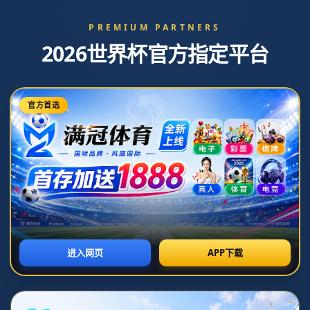
海南省省直辖县级行政区划乐东黎族自治县利国镇
0311-5952340
新闻资讯
网站首页
新闻资讯