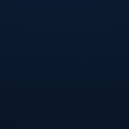
到巨大压力。球队在快速反击和中场创造力上的表现，也充
分证明了他们在本赛季中超赛场上的竞争力。
武汉三镇顽强反扑显冠军底蕴
尽管长春队主场作战气势如虹，但武汉三镇也展现了他们的
冠军底蕴。球队在被谭龙打入高难度进球后迅速调整战术，
通过边路快攻和中场推进几次撕开长春防线。
武汉三镇的顽
强反击让比赛保持了极高的对抗强度
，并最终凭借一次角球
机会扳平了比分。这种不轻易服输的精神不仅体现了球队的
成熟，更赋予整场比赛更多悬念。
中超精彩瞬间背后的深思
这场平局虽然没能让长春亚泰主场全取三分，但整个过程展
示了中超联赛愈发激烈的对抗趋势。谭龙的凌空斩让人们看
到本土球员精英水准的提升，同时也反映了球队对战术的深