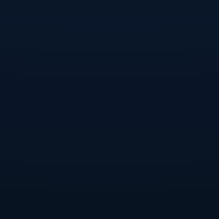
数据分析：控球率与进攻效率将成胜负关键
从控球率来看，拜仁在本赛季平均控球率保持在67%以上，
且短传配合极为娴熟，这对进攻区域的布置和防守稳固至关
重要。而圣保利的平均控球率为42.3%，虽不占优势，但客
场战术灵活多变，经常通过
反击快攻创造出意想不到的威
胁
。
此外，两队在射门转化率与防守失误的比较上也存在一定差
距。拜仁的进球转化率维持在31%以上，而圣保利则略低于
25%。由此可见，圣保利若想在强敌面前取胜，提升进攻效
率将成为重中之重。
这场第27轮的德甲赛事，拜仁与圣保利将展开一场智慧与力
量的极限角逐。强硬与灵活碰撞，巨星与黑马交锋，谁能笑
到最后？值得球迷屏息期待。