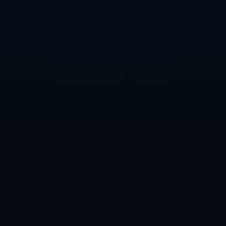
古加左路精准传中，王子铭头槌力破防线
2026-08-10
公牛大胜猛龙 科比怀特闪耀砍下28分
2026-08-10
关于我们
华体会🏆【丹提推荐】www.hthsports.com 是全球知名的
综合娱乐平台，支持网页版登录和A...