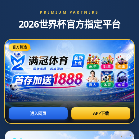
海南省省直辖县级行政区划乐东黎族自治县利国镇
0311-5952340
新闻资讯
网站首页
新闻资讯