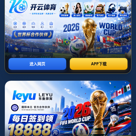
BY
ADMIN
2025-11-10 06:58:47
第27轮德甲焦点战：拜仁主场迎战圣
保利
第27轮拜仁对阵圣保利：强强对决一触即发
聚焦第27轮的拜仁对阵圣保利比赛，这不仅是一次普通的联
赛较量，更是球迷们期待已久的巅峰之战。拜仁慕尼黑作为
德甲的豪门球队，将面对圣保利这支拥有不俗实力的劲旅。
从战术对决到球员表现，这场比赛充满看点，势必掀起一场