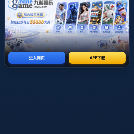
挖掘，例如中场球员约瑟夫的快速反攻能力为球队增添了许
多亮点。
此次面对拜仁，圣保利势必将采用紧密盯防的策略以限制拜
仁核心球员的发挥。此外，他们或会利用快速反击和高效跑
位，希望在客场寻找突破口。
这种积极、
大胆的打法曾令不少强队陷入苦战
，因此这场比
赛的胜负绝不仅仅依赖单一因素，而是两队智慧与意志力的
直接较量。