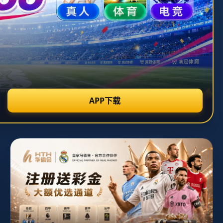
网站首页
新闻资讯
友记更新：解决矛盾还是压制