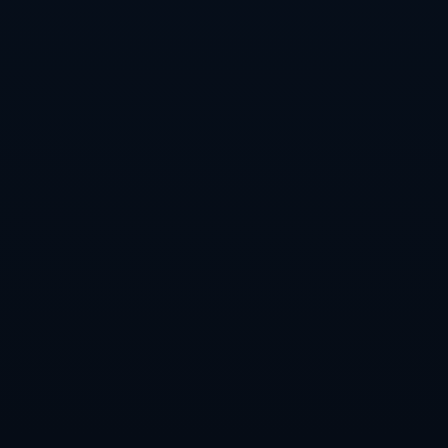
并不足够——开发团队必须真正关注玩家的反馈，同时处理
t
下一篇
价
朱子峰勇夺跳水世界杯总决赛男子10米
台桂冠