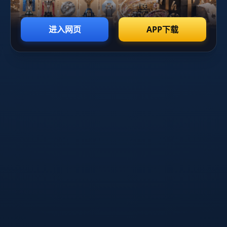
问题的人
之间的互动变得越来越重要。尤其是在在线游戏领域，社区
重要参考。但这样一种玩家与开发者的关系，往往也带来了
近的一次更新引发了广泛的讨论——更新究竟是在解决问题，
缺陷到技术错误，这些问题通常由玩家在实际体验中发现并
度互动的社交玩法，使得玩家对游戏细节的关注尤为敏锐。不
队通常会根据这些反馈对游戏进行优化。
为更新内容并未完全解决问题，反而引发了一些新的争
区似乎出现了针对他们的消极态度，比如忽视其反馈或公
应该是什么？