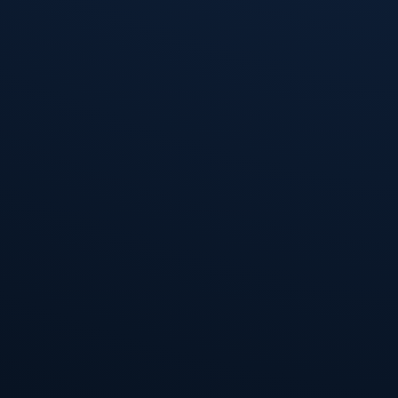
更新重点：技术问题还是社群管理？
在分析这次事件时，我们可以发现核心问题并非
记》的开发团队发布更新日志后，部分玩家指出
区中引发讨论的是某些反馈者是否“过于挑剔”
案例：小型竞技系统改动的分歧
举例来说，更新之一是小型竞技系统的奖励调
馈此举降低了其他游戏方式的吸引力。一位玩家
批评”，结果他的观点不但未得到认可，反而引
这种现象不禁使人思考：开发者是否在处理问
题者的态度是否也需要重新审视？