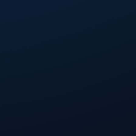
栏目导航
关于我们
服务介绍
团队介绍
新闻资讯
联系我们
热门新闻