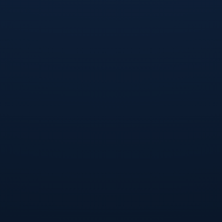
据并不是用来“预测命运” 而是用来刻画规律和概率 在足球
不到百分百准确 它能给出的 是某一结果发生的可能性分布
始就不会追求每一场都猜对 而是希望在长期的大样本中让自
史交锋战绩 球队近期状态 球员伤病情况 赛程密度以及天
数据会将它们进行整合 通过算法建模 得出类似“某队获胜