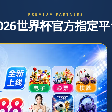
县利国镇
首页
关于我们
服务介绍
团队介绍
新闻资讯
我们
新闻资讯