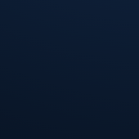
要理解世界杯竞猜背后的逻辑 首先要明白 大数
这样高度随机的运动中 再先进的数据模型也做
而不是绝对答案 所以 真正懂数据的人 从一开
己的决策更接近理性
在世界杯竞猜中 最常被提及的几类数据包括 历
气与场地等外部因素 这些信息看起来分散 但大