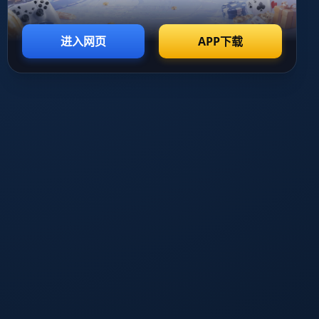
关于我们
华体会🏆【丹提推荐】
www.hthsports.com 是全球知名
的综合娱乐平台，支持网页版登
录和A...