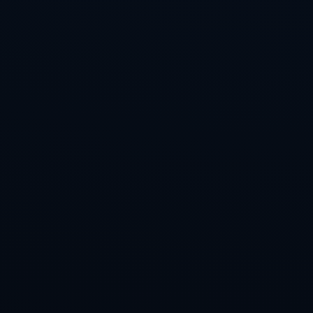
式”的僵化思维所限制
从心理层面来看 大数据真正能帮到竞猜者的 其
输在概率上 而是输在心态上 如果能接受“即便胜
这次结果看作概率分布中的正常一部分 而不是
意总结数据和决策过程 而不是一味迷信运气 
在具体操作层面 真正理解世界杯竞猜背后的大数
表”淹没 例如 比起单纯看进球数 不少专业分析
反映一支球队的真实进攻能力 同样 在防守端 仅
断和拦截位置等维度 综合评估防线稳固程度 
的竞猜框架
归根结底 世界杯竞猜中的大数据逻辑 是用概率
场比赛的输赢并不能否定大样本下的正确决策 
成证明自己的战场 而是学会用数据去拆解战术 
个意义上 会不会赢钱反而变成次要的 更重要的