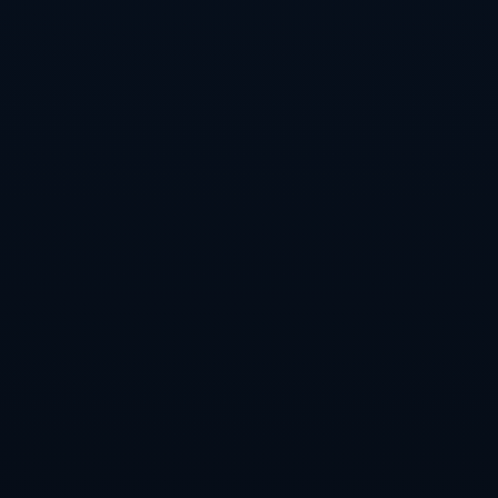
 市面上多数情绪都押在热门队“大胜” 因为之前他们刚踢
平负概率是60% 25% 15% 并指出 中游队在前两场比
结果是热门队艰难一球小胜 对于押大比分的玩家来说 这场
 反击效率等数据的人来说 则是一场相对结果在预期内的高
助理解赔率的工具 而不是简单对着赔率下注 很多人看到某
有意识到 赔率反映的是“市场综合认知” 而大数据的作用 是
据告诉你 一支被高热追捧的球队 其实近十场比赛的防守质
即便赔率依然偏向热门队 你也可以借此识别价值更高的选择
 数据模型多数建立在历史规律延续的假设上 但世界杯这种
员变动 心理波动等不可量化因素 其次 某些关键信息如更
现 因此 理解大数据的正确姿势 是把它当成理性决策的底
 教练风格 球员心理素质等“软因素” 才能避免被“只相信公