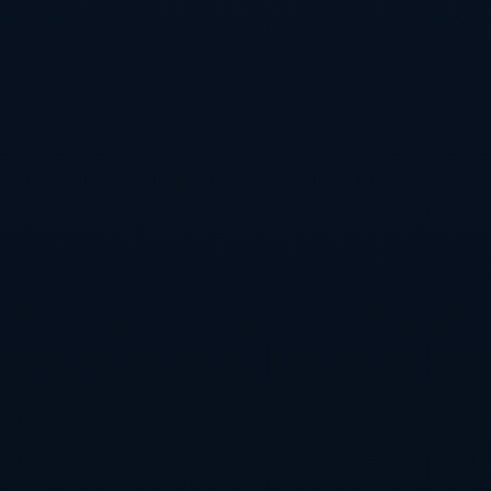
上一篇
拜仁昨晚庆祝趣事：仅4人开场，弗赖堡进
球引骚动
下一篇
PCL官方主持佳童更新视频：我哭了原来是
装的
需求表单